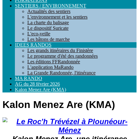
FORMATIONS
SENTIERS / ENVIRONNEMENT
Actualités des sentiers
L'environnement et les sentiers
La charte du balisage
Le dispositif Suricate
L'eco-veille
Les bâtons de marche
IDEES RANDOS
Les grands itinéraires du Finistère
Le programme d'été des randonnées
Les éditions FFRandonnée
L'application MaRando
La Grande Randonnée, l'itinérance
MA RANDO
AG du 28 février 2026
Kalon Menez Are (KMA)
Kalon Menez Are (KMA)
Kalon Menez Are, une itinérance