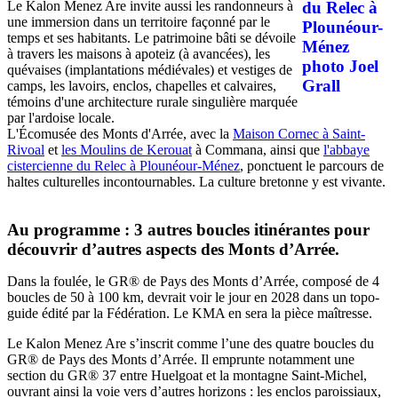
Le Kalon Menez Are invite aussi les randonneurs à
une immersion dans un territoire façonné par le
temps et ses habitants. Le patrimoine bâti se dévoile
à travers les maisons à apoteiz (à avancées), les
quévaises (implantations médiévales) et vestiges de
camps, les lavoirs, enclos, chapelles et calvaires,
témoins d'une architecture rurale singulière marquée
par l'ardoise locale.
L'Écomusée des Monts d'Arrée, avec la
Maison Cornec à Saint-
Rivoal
et
les Moulins de Kerouat
à Commana, ainsi que
l'abbaye
cistercienne du Relec à Plounéour-Ménez
, ponctuent le parcours de
haltes culturelles incontournables. La culture bretonne y est vivante.
Au programme : 3 autres boucles itinérantes pour
découvrir d’autres aspects des Monts d’Arrée.
Dans la foulée, le GR® de Pays des Monts d’Arrée, composé de 4
boucles de 50 à 100 km, devrait voir le jour en 2028 dans un topo-
guide édité par la Fédération. Le KMA en sera la pièce maîtresse.
Le Kalon Menez Are s’inscrit comme l’une des quatre boucles du
GR® de Pays des Monts d’Arrée. Il emprunte notamment une
section du GR® 37 entre Huelgoat et la montagne Saint-Michel,
ouvrant ainsi la voie vers d’autres horizons : les enclos paroissiaux,