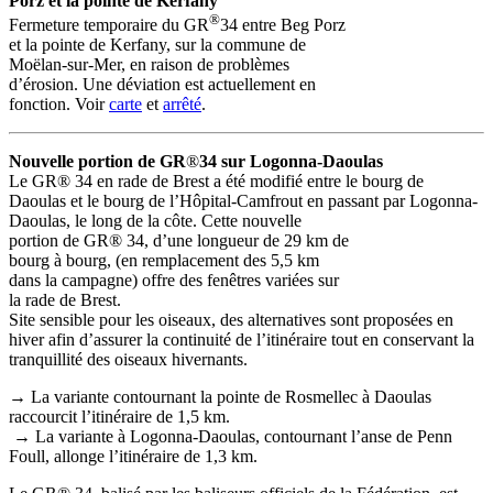
Porz et la pointe de Kerfany
®
Fermeture temporaire du GR
34 entre Beg Porz
et la pointe de Kerfany, sur la commune de
Moëlan-sur-Mer, en raison de problèmes
d’érosion. Une déviation est actuellement en
fonction. Voir
carte
et
arrêté
.
Nouvelle portion de GR
®
34 sur Logonna-Daoulas
Le GR® 34 en rade de Brest a été modifié entre le bourg de
Daoulas et le bourg de l’Hôpital-Camfrout en passant par Logonna-
Daoulas, le long de la
côte. Cette nouvelle
portion de GR® 34, d’une longueur de 29 km de
bourg à bourg, (en remplacement des 5,5 km
dans la campagne) offre des fenêtres variées sur
la rade de Brest.
Site sensible pour les oiseaux, des alternatives sont proposées en
hiver afin d’assurer la continuité de l’itinéraire tout en conservant la
tranquillité des oiseaux hivernants.
→ La variante contournant la pointe de Rosmellec à Daoulas
raccourcit l’itinéraire de 1,5 km.
→ La variante à Logonna-Daoulas, contournant l’anse de Penn
Foull, allonge l’itinéraire de 1,3 km.