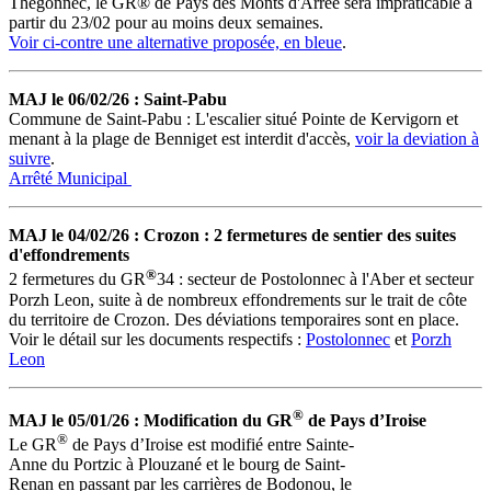
Thegonnec, le GR® de Pays des Monts d'Arrée sera impraticable à
partir du 23/02 pour au moins deux semaines.
Voir ci-contre une alternative proposée, en bleue
.
MAJ le 06/02/26 :
Saint-Pabu
Commune de Saint-Pabu : L'escalier situé Pointe de Kervigorn et
menant à la plage de Benniget est interdit d'accès,
voir la deviation à
suivre
.
Arrêté Municipal
MAJ le 04/02/26 :
Crozon : 2 fermetures de sentier des suites
d'effondrements
®
2 fermetures du GR
34 : secteur de Postolonnec à l'Aber et secteur
Porzh Leon, suite à de nombreux effondrements sur le trait de côte
du territoire de Crozon. Des déviations temporaires sont en place.
Voir le détail sur les documents respectifs :
Postolonnec
et
Porzh
Leon
®
MAJ le 05/01/26 : Modification du GR
de Pays d’Iroise
®
Le GR
de Pays d’Iroise est modifié entre Sainte-
Anne du Portzic à Plouzané et le bourg de Saint-
Renan en passant par les carrières de Bodonou, le