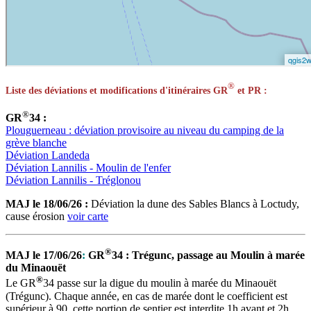
®
Liste des déviations et modifications d'itinéraires GR
et PR :
®
GR
34 :
Plouguerneau : déviation provisoire au niveau du camping de la
grève blanche
Déviation Landeda
Déviation Lannilis - Moulin de l'enfer
Déviation Lannilis - Tréglonou
MAJ le 18/06/26 :
Déviation la dune des Sables Blancs à Loctudy,
cause érosion
voir carte
®
MAJ le 17/06/26
:
GR
34 : Trégunc, passage au Moulin à marée
du Minaouët
®
Le GR
34 passe sur la digue du moulin à marée du Minaouët
(Trégunc). Chaque année, en cas de marée dont le coefficient est
supérieur à 90, cette portion de sentier est interdite 1h avant et 2h