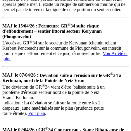
après la pleine mer. Il existe un risque de submersion marine qui ne
permet pas de traverser la digue de cette portion du sentier côtier.
®
MAJ le 15/04/26 :
Fermeture GR
34 suite risque
d’effondrement – sentier littoral secteur Keryunan
(Plougonvelin)
®
L'accès au GR
34 sur le secteur de Keryunan (chemin reliant
Kerbrat Pencreach) sur la commune de Plougonvelin, est interdit
pour risque d'effondrement et ce jusqu'à nouvel ordre.
Voir Arrêté ci
joint
.
®
MAJ le
07/04/26 :
Déviation suite à l'érosion sur le GR
34 à
Kerlouan, nord de la Pointe de Neiz Vran
®
Une déviation du GR
34 vient d'être balisée suite à un
problème d'érosion secteur nord de la pointe de Neiz
Vran à Kerlouan.
indication : La déviation se fait sur la route entre les 2
drapeaux jaune matérialisés sur le plan (prudence petite
route étroite).
Voir plan
.
®
MAJ le 02/04/26
:
GR
34 Concarneau - Stang Bihan, anse de