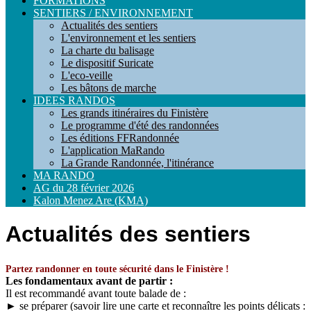
FORMATIONS
SENTIERS / ENVIRONNEMENT
Actualités des sentiers
L'environnement et les sentiers
La charte du balisage
Le dispositif Suricate
L'eco-veille
Les bâtons de marche
IDEES RANDOS
Les grands itinéraires du Finistère
Le programme d'été des randonnées
Les éditions FFRandonnée
L'application MaRando
La Grande Randonnée, l'itinérance
MA RANDO
AG du 28 février 2026
Kalon Menez Are (KMA)
Actualités des sentiers
Partez randonner en toute sécurité dans le Finistère !
Les fondamentaux avant de partir :
Il est recommandé avant toute balade de :
► se préparer (savoir lire une carte et reconnaître les points délicats :