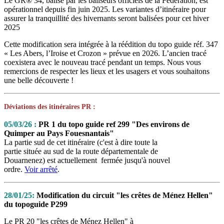
Le GR® 34, balisé par les baliseurs officiels de la Fédération, est
opérationnel depuis fin juin 2025. Les variantes d’itinéraire pour
assurer la tranquillité des hivernants seront balisées pour cet hiver
2025
Cette modification sera intégrée à la réédition du topo guide réf. 347
« Les Abers, l’Iroise et Crozon » prévue en 2026. L’ancien tracé
coexistera avec le nouveau tracé pendant un temps. Nous vous
remercions de respecter les lieux et les usagers et vous souhaitons
une belle découverte !
Déviations des itinéraires PR :
05/03/26 :
PR 1 du topo guide ref 299 "Des environs de
Quimper au Pays Fouesnantais"
La partie sud de cet itinéraire (c'est à dire toute la
partie située au sud de la route départementale de
Douarnenez) est actuellement fermée jusqu'à nouvel
ordre.
Voir arrêté
.
28/01/25:
Modification du circuit "les crêtes de Ménez Hellen"
du topoguide P299
Le PR 20 "les crêtes de Ménez Hellen" à