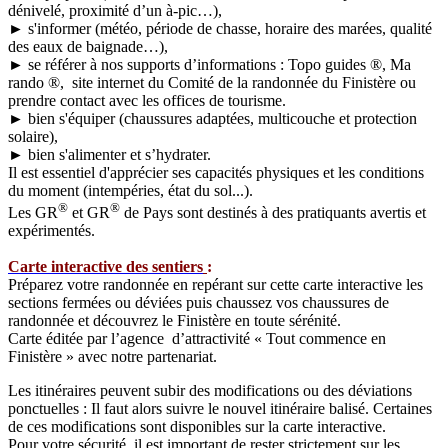
dénivelé, proximité d’un à-pic…),
► s'informer (météo, période de chasse, horaire des marées, qualité
des eaux de baignade…),
► se référer à nos supports d’informations : Topo guides ®, Ma
rando ®, site internet du Comité de la randonnée du Finistère ou
prendre contact avec les offices de tourisme.
► bien s'équiper (chaussures adaptées, multicouche et protection
solaire),
► bien s'alimenter et s’hydrater.
Il est essentiel d'apprécier ses capacités physiques et les conditions
du moment (intempéries, état du sol...).
®
®
Les GR
et GR
de Pays sont destinés à des pratiquants avertis et
expérimentés.
Carte interactive des sentiers
:
Préparez votre randonnée en repérant sur cette carte interactive les
sections fermées ou déviées puis chaussez vos chaussures de
randonnée et découvrez le Finistère en toute sérénité.
Carte éditée par l’agence d’attractivité « Tout commence en
Finistère » avec notre partenariat.
Les itinéraires peuvent subir des modifications ou des déviations
ponctuelles : Il faut alors suivre le nouvel itinéraire balisé. Certaines
de ces modifications sont disponibles sur la carte interactive.
Pour votre sécurité, il est important de rester strictement sur les