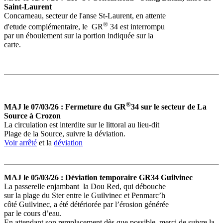
Saint-Laurent
Concarneau, secteur de l'anse St-Laurent, en attente
®
d'etude complémentaire, le GR
34 est interrompu
par un éboulement sur la portion indiquée sur la
carte.
®
MAJ le 07/03/26 :
Fermeture du GR
34 sur le secteur de La
Source à Crozon
La circulation est interdite sur le littoral au lieu-dit
Plage de la Source, suivre la déviation.
Voir arrêté
et la
déviation
MAJ le 05/03/26
:
Déviation temporaire GR34 Guilvinec
La passerelle enjambant la Dou Red, qui débouche
sur la plage du Ster entre le Guilvinec et Penmarc’h
côté Guilvinec, a été détériorée par l’érosion générée
par le cours d’eau.
En attendant son remplacement dès que possible, merci de suivre la